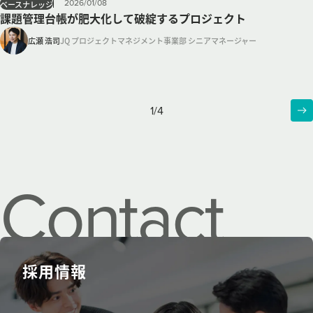
2026
/
01
/
08
ベースナレッジ
課題管理台帳が肥大化して破綻するプロジェクト
広瀬 浩司
JQ プロジェクトマネジメント事業部 シニアマネージャー
1
/
4
Contact
us.
採用情報