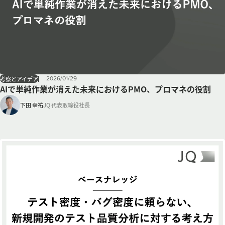
2026
/
01
/
29
考察とアイデア
AIで単純作業が消えた未来におけるPMO、プロマネの役割
下田 幸祐
JQ 代表取締役社長